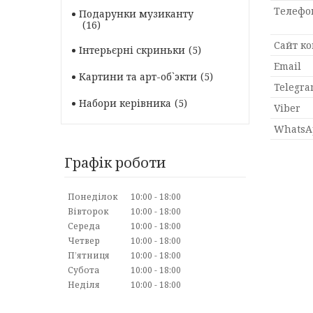
Подарунки музиканту
16
Інтерьєрні скриньки
5
Картини та арт-об`экти
5
Набори керівника
5
Графік роботи
Понеділок
10:00
18:00
Вівторок
10:00
18:00
Середа
10:00
18:00
Четвер
10:00
18:00
Пʼятниця
10:00
18:00
Субота
10:00
18:00
Неділя
10:00
18:00