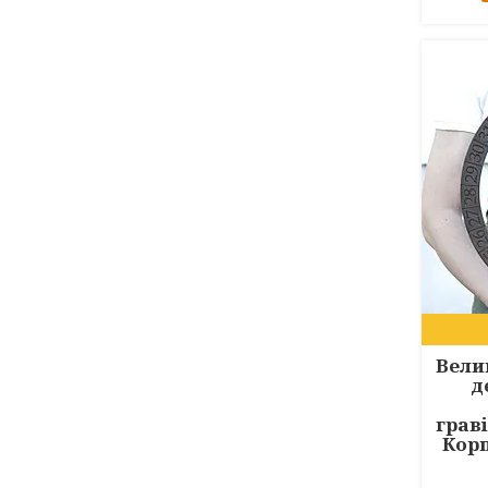
Вели
д
грав
Кор