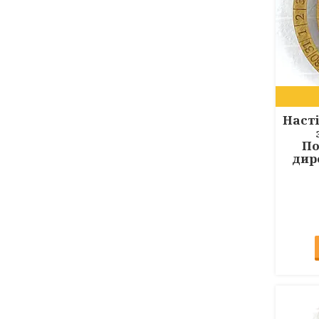
Наст
По
дир