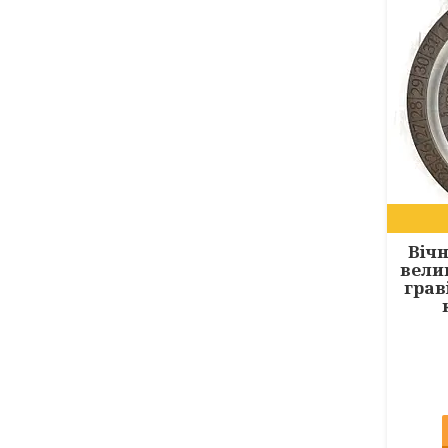
Вічн
вели
грав