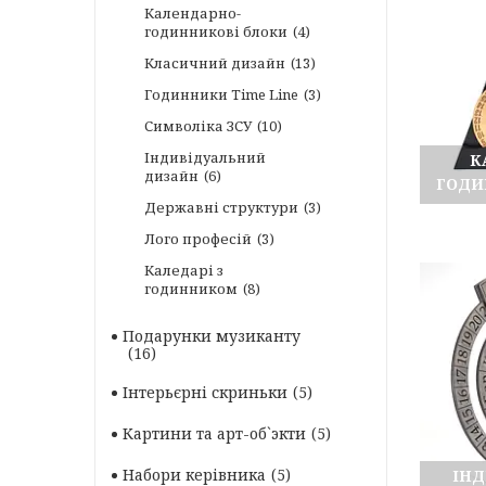
Календарно-
годинникові блоки
4
Класичний дизайн
13
Годинники Time Line
3
Символіка ЗСУ
10
Індивідуальний
К
дизайн
6
ГОДИ
Державні структури
3
Лого професій
3
Каледарі з
годинником
8
Подарунки музиканту
16
Інтерьєрні скриньки
5
Картини та арт-об`экти
5
Набори керівника
5
ІН