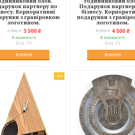
одинниковий блок.
годинниковий бло
арунок партнеру по
Подарунок партнер
знесу. Корпоративні
бізнесу. Корпорат
арунки з гравіровкою
подарунки з гравір
логотипом.
логотипом.
3 500 ₴
4 500 ₴
3 800 ₴
4 900 ₴
В наявності
В наявності
T4
T1
Купити
Купити
–8%