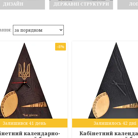
ДИЗАЙН
ДЕРЖАВНІ СТРУКТУРИ
ЛО
–8%
Залишився 41 день
Залишилось 42 дні
інетний календарно-
Кабінетний календа