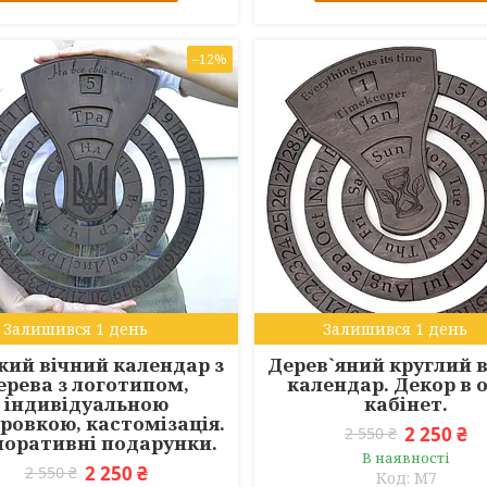
–12%
Залишився 1 день
Залишився 1 день
кий вічний календар з
Дерев`яний круглий 
ерева з логотипом,
календар. Декор в о
індивідуальною
кабінет.
іровкою, кастомізація.
2 250 ₴
2 550 ₴
поративні подарунки.
В наявності
2 250 ₴
2 550 ₴
M7