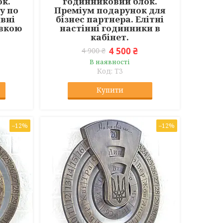
к.
годинниковий блок.
у по
Преміум подарунок для
ивні
бізнес партнера. Елітні
овкою
настінні годинники в
кабінет.
4 500 ₴
4 900 ₴
В наявності
T3
Купити
–12%
–12%