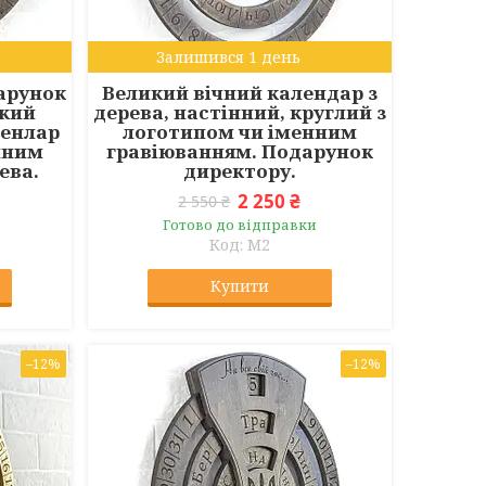
Залишився 1 день
арунок
Великий вічний календар з
икий
дерева, настінний, круглий з
ленлар
логотипом чи іменним
нним
гравіюванням. Подарунок
ева.
директору.
2 250 ₴
2 550 ₴
Готово до відправки
M2
Купити
–12%
–12%