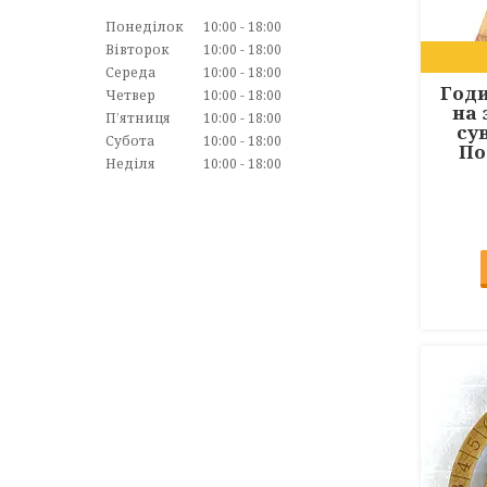
Понеділок
10:00
18:00
Вівторок
10:00
18:00
Середа
10:00
18:00
Годи
Четвер
10:00
18:00
на 
Пʼятниця
10:00
18:00
сув
Субота
10:00
18:00
По
Неділя
10:00
18:00