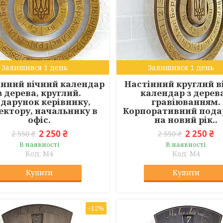
Залишився 1 день
Залишився 1 день
інний вічний календар
Настінний круглий в
з дерева, круглий.
календар з дерева
дарунок керівнику,
гравіюванням.
ектору, начальнику в
Корпоративний пода
офіс.
на новий рік..
2 250 ₴
2 250 ₴
2 550 ₴
2 550 ₴
В наявності
В наявності
M4
M4
Купити
Купити
–12%