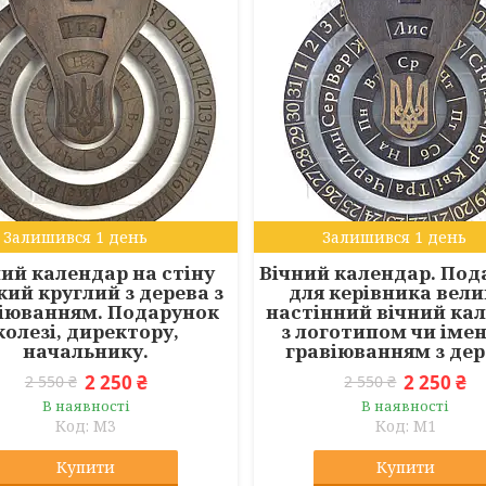
Залишився 1 день
Залишився 1 день
ий календар на стіну
Вічний календар. Под
кий круглий з дерева з
для керівника вел
іюванням. Подарунок
настінний вічний ка
колезі, директору,
з логотипом чи іме
начальнику.
гравіюванням з дер
2 250 ₴
2 250 ₴
2 550 ₴
2 550 ₴
В наявності
В наявності
M3
M1
Купити
Купити