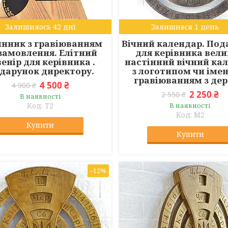
Залишилось 42 дні
Залишився 1 день
нник з гравіюванням
Вічний календар. Под
замовлення. Елітний
для керівника вел
енір для керівника .
настінний вічний ка
дарунок директору.
з логотипом чи іме
гравіюванням з дер
4 500 ₴
4 900 ₴
2 250 ₴
2 550 ₴
В наявності
T2
В наявності
M2
Купити
Купити
–12%