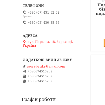
г
Под
бі
+380 (67) 431-52-52
под
Ірина
+380 (63) 430-88-99
вул. Паркова, 18, Зарванці,
Україна
morebi.ukr@gmail.com
+380674315252
+380674315252
+380674315252
Графік роботи