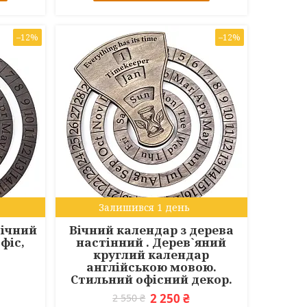
–12%
–12%
Залишився 1 день
вічний
Вічний календар з дерева
фіс,
настінний . Дерев`яний
круглий календар
англійською мовою.
Стильний офісний декор.
2 250 ₴
2 550 ₴