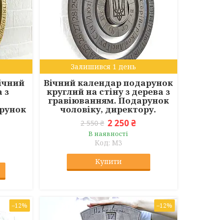
Залишився 1 день
ічний
Вічний календар подарунок
 з
круглий на стіну з дерева з
гравіюванням. Подарунок
рунок
чоловіку, директору.
2 250 ₴
2 550 ₴
В наявності
M3
Купити
–12%
–12%