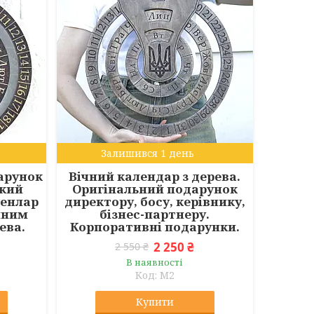
Залишився 1 день
арунок
Вічний календар з дерева.
икий
Оригінальний подарунок
ленлар
директору, босу, керівнику,
нним
бізнес-партнеру.
ева.
Корпоративні подарунки.
2 250 ₴
2 550 ₴
В наявності
M2
Купити