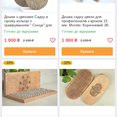
Дошки з цвяхами Садху в
Дошка садху цвяхи для
сірому кольорі з
професіоналів з кроком 15
гравіруванням " Сонце" для
мм. Morebi, Коричневий JB-
новачків з кроком 1 см, на
156
Готово до відправки
Готово до відправки
подарунок йогу
1 900
1 900
₴
₴
2 100 ₴
2 100 ₴
Купити
Купити
–10%
–10%