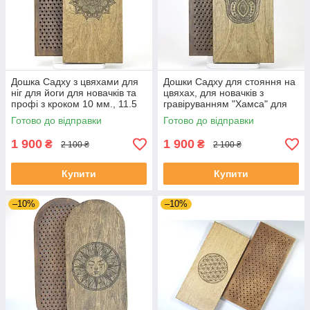
Дошка Садху з цвяхами для
Дошки Садху для стояння на
ніг для йоги для новачків та
цвяхах, для новачків з
профі з кроком 10 мм., 11.5
гравіруванням "Хамса" для
мм, 12.5ммю, 15 мм з
початківців з кроком 10 ммм
Готово до відправки
Готово до відправки
гравіруванням "Мандала"
1 900
1 900
₴
₴
2 100 ₴
2 100 ₴
Купити
Купити
–10%
–10%