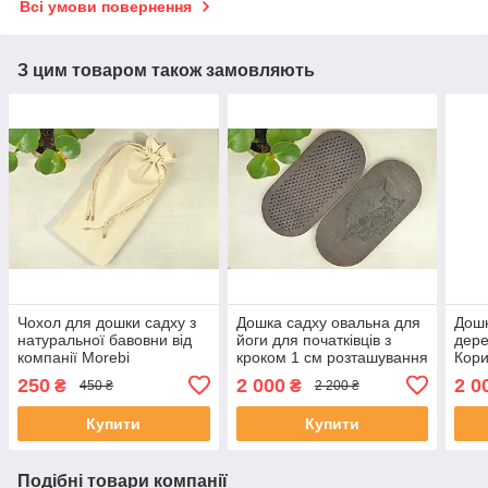
Всі умови повернення
З цим товаром також замовляють
Чохол для дошки садху з
Дошка садху овальна для
Дошк
натуральної бавовни від
йоги для початківців з
дере
компанії Morebi
кроком 1 см розташування
Кори
цвяхів по квітці життя
118
250
2 000
2 0
₴
₴
450 ₴
2 200 ₴
Купити
Купити
Подібні товари компанії