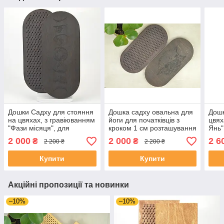
Дошки Садху для стояння
Дошка садху овальна для
Дошк
на цвяхах, з гравіюванням
йоги для початківців з
цвях
"Фази місяця", для
кроком 1 см розташування
Янь"
початківців з кроком 1 см
цвяхів по квітці життя
крок
2 000
2 000
2 6
₴
₴
2 200 ₴
2 200 ₴
подарунок йогу
Купити
Купити
Акційні пропозиції та новинки
–10%
–10%