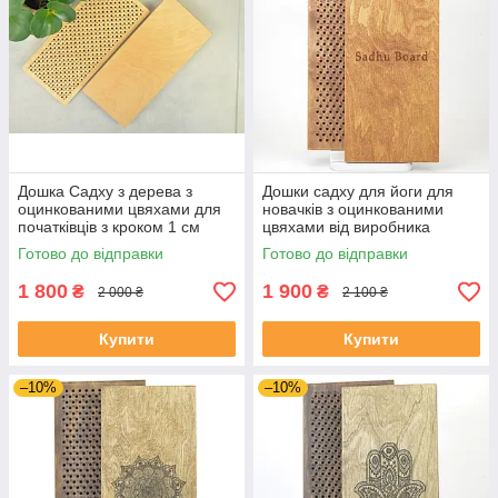
Дошка Садху з дерева з
Дошки садху для йоги для
оцинкованими цвяхами для
новачків з оцинкованими
початківців з кроком 1 см
цвяхами від виробника
morebi
Готово до відправки
Готово до відправки
1 800
1 900
₴
₴
2 000 ₴
2 100 ₴
Купити
Купити
–10%
–10%