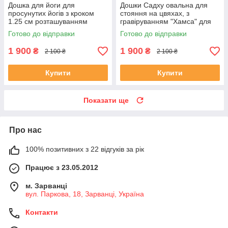
Дошка для йоги для
Дошки Садху овальна для
просунутих йогів з кроком
стояння на цвяхах, з
1.25 см розташуванням
гравіруванням "Хамса" для
цвяхів Квітка Життя JB-112
початківців з кроком 1 см,
Готово до відправки
Готово до відправки
подарунок йогу
1 900
1 900
₴
₴
2 100 ₴
2 100 ₴
Купити
Купити
Показати ще
Про нас
100% позитивних з 22 відгуків за рік
Працює з 23.05.2012
м. Зарванці
вул. Паркова, 18, Зарванці, Україна
Контакти