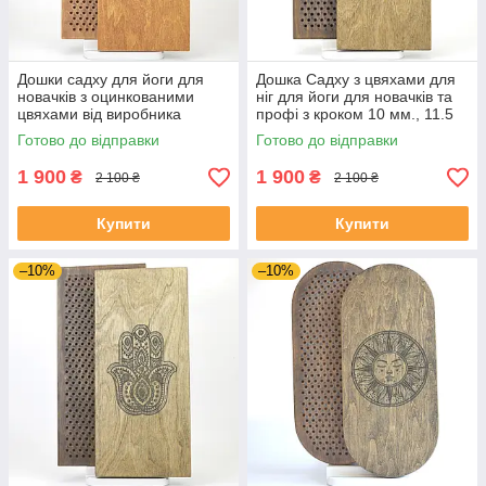
Дошки садху для йоги для
Дошка Садху з цвяхами для
новачків з оцинкованими
ніг для йоги для новачків та
цвяхами від виробника
профі з кроком 10 мм., 11.5
morebi
мм, 12.5ммю, 15 мм з
Готово до відправки
Готово до відправки
гравіруванням "Мандала"
1 900
1 900
₴
₴
2 100 ₴
2 100 ₴
Купити
Купити
–10%
–10%