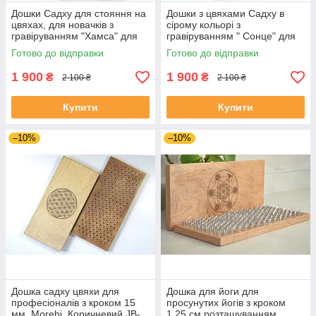
Дошки Садху для стояння на
Дошки з цвяхами Садху в
цвяхах, для новачків з
сірому кольорі з
гравіруванням "Хамса" для
гравіруванням " Сонце" для
початківців з кроком 10 ммм
новачків з кроком 1 см, на
Готово до відправки
Готово до відправки
подарунок йогу
1 900
1 900
₴
₴
2 100 ₴
2 100 ₴
Купити
Купити
–10%
–10%
Дошка садху цвяхи для
Дошка для йоги для
професіоналів з кроком 15
просунутих йогів з кроком
мм. Morebi, Коричневий JB-
1.25 см розташуванням