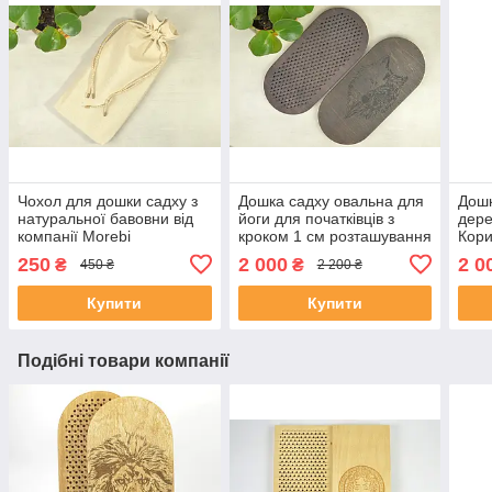
Чохол для дошки садху з
Дошка садху овальна для
Дошк
натуральної бавовни від
йоги для початківців з
дере
компанії Morebi
кроком 1 см розташування
Кори
цвяхів по квітці життя
118
250
2 000
2 0
₴
₴
450 ₴
2 200 ₴
Купити
Купити
Подібні товари компанії