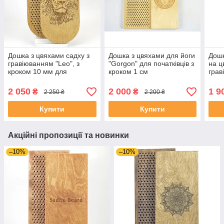
Дошка з цвяхами садху з
Дошка з цвяхами для йоги
Дошк
гравіюванням "Leo", з
"Gorgon" для початківців з
на ц
кроком 10 мм для
кроком 1 см
грав
початківців подарунок
для 
чоловіку, йогу
10 
2 050
2 000
1 9
₴
₴
2 250 ₴
2 200 ₴
Купити
Купити
Акційні пропозиції та новинки
–10%
–10%