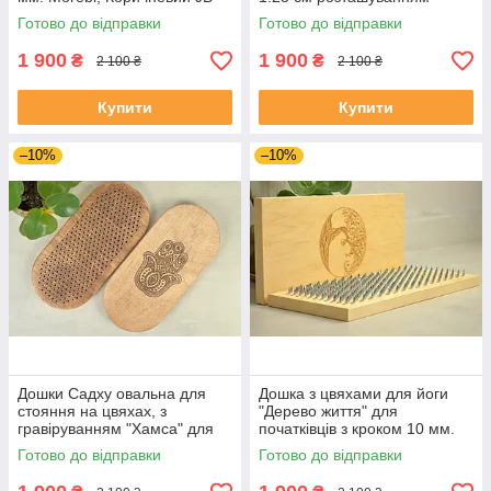
156
цвяхів Квітка Життя JB-112
Готово до відправки
Готово до відправки
1 900
1 900
₴
₴
2 100 ₴
2 100 ₴
Купити
Купити
–10%
–10%
Дошки Садху овальна для
Дошка з цвяхами для йоги
стояння на цвяхах, з
"Дерево життя" для
гравіруванням "Хамса" для
початківців з кроком 10 мм.
початківців з кроком 1 см,
Цвяхи для ніг, цвяхостояння,
Готово до відправки
Готово до відправки
подарунок йогу
медитації.