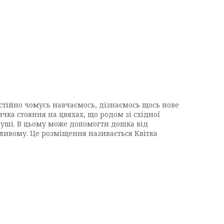
стійно чомусь навчаємось, дізнаємось щось нове
чка стояння на цвяхах, що родом зі східної
 душі. В цьому може допомогти дошка від
обливому. Це розміщення називається Квітка