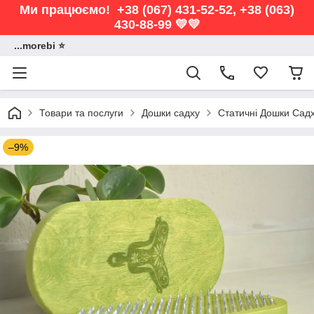
Ми працюємо! +38 (067) 431-52-52, +38 (063)
430-88-99 💛💛
...morebi ⭐️
Товари та послуги
Дошки садху
Статичні Дошки Сад
–9%