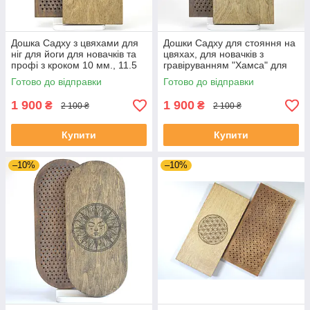
Дошка Садху з цвяхами для
Дошки Садху для стояння на
ніг для йоги для новачків та
цвяхах, для новачків з
профі з кроком 10 мм., 11.5
гравіруванням "Хамса" для
мм, 12.5ммю, 15 мм з
початківців з кроком 10 ммм
Готово до відправки
Готово до відправки
гравіруванням "Мандала"
1 900
1 900
₴
₴
2 100 ₴
2 100 ₴
Купити
Купити
–10%
–10%