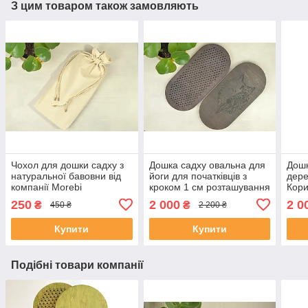
З цим товаром також замовляють
Чохол для дошки садху з
Дошка садху овальна для
Дошк
натуральної бавовни від
йоги для початківців з
дере
компанії Morebi
кроком 1 см розташування
Кори
цвяхів по квітці життя
118
250
2 000
2 0
₴
₴
450 ₴
2 200 ₴
Купити
Купити
Подібні товари компанії