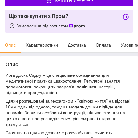
Що таке купити з Пром?
Замовлення під захистом
Опис
Характеристики
Доставка
Оплата
Умови п
Опис
Йога доска Садху – це спеціальне обладнання для
медитативної практики цвяхостояння. Регулярні заняття
допомагають покращити здоров’я, поліпшити настрій,
підвищити працездатність.
Цвяхи розташовані за гексагоном - "квіткою життя" на відстані
10мм один від одного, тому ця модель дошки підійде для
новачків. Завдяки особливій конструкції, під час стояння на
цвяхах, вага тіла розподіляється рівномірно, і шкіра не
трамується.
Стояння на цвяхах дозволяє розслабитись, очистити