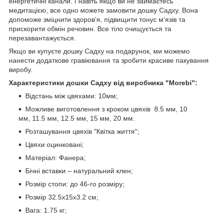
енергетичні канали. І навіть якщо ви не займаєтесь
медитацією, все одно можете замовити дошку Садху. Вона
допоможе зміцнити здоров’я, підвищити тонус м’язів та
прискорити обмін речовин. Все тіло очищується та
перезавантажується.
Якщо ви купуєте дошку Садху на подарунок, ми можемо
нанести додаткове гравіювання та зробити красиве пакування
виробу.
Характеристики дошки Садху від виробника "Morebi":
Відстань між цвяхами: 10мм;
Можливе виготовлення з кроком цвяхів 8.5 мм, 10
мм, 11.5 мм, 12.5 мм, 15 мм, 20 мм.
Розташування цвяхів "Квітка життя";
Цвяхи оцинковані;
Матеріал: Фанера;
Бічні вставки – натуральний клен;
Розмір стопи: до 46-го розміру;
Розмір 32.5х15х3.2 см;
Вага: 1.75 кг;