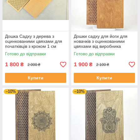
Дошка Садху з дерева з
Дошки садху для йоги для
оцинкованими цвяхами для
новачків з оцинкованими
початківців з кроком 1 см
цвяхами від виробника
morebi
Готово до відправки
Готово до відправки
1 800
1 900
₴
₴
2 000 ₴
2 100 ₴
Купити
Купити
–10%
–10%