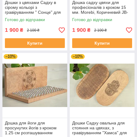
Дошки з цвяхами Садху в
Дошка садху цвяхи для
сірому кольорі з
професіоналів з кроком 15
гравіруванням " Сонце" для
мм. Morebi, Коричневий JB-
новачків з кроком 1 см, на
156
Готово до відправки
Готово до відправки
подарунок йогу
1 900
1 900
₴
₴
2 100 ₴
2 100 ₴
Купити
Купити
–10%
–10%
Дошка для йоги для
Дошки Садху овальна для
просунутих йогів з кроком
стояння на цвяхах, з
1.25 см розташуванням
гравіруванням "Хамса" для