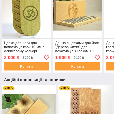
Цвяхи для йоги для
Дошка з цвяхами для йоги
Дошк
початківців крок 10 мм в
"Дерево життя" для
грав
оливковому кольорі
початківців з кроком 10
крок
гравіюванням ОМ. Дошки
мм. Цвяхи для ніг,
поча
2 000
1 900
2 0
₴
₴
2 200 ₴
2 100 ₴
для цвяхостояння,
цвяхостояння, медитації.
чоло
медитації.
Купити
Купити
Акційні пропозиції та новинки
–10%
–10%