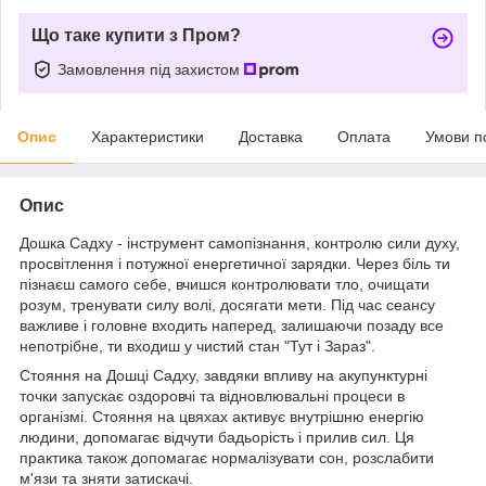
Що таке купити з Пром?
Замовлення під захистом
Опис
Характеристики
Доставка
Оплата
Умови п
Опис
Дошка Садху - інструмент самопізнання, контролю сили духу,
просвітлення і потужної енергетичної зарядки. Через біль ти
пізнаєш самого себе, вчишся контролювати тло, очищати
розум, тренувати силу волі, досягати мети. Під час сеансу
важливе і головне входить наперед, залишаючи позаду все
непотрібне, ти входиш у чистий стан "Тут і Зараз".
Стояння на Дошці Садху, завдяки впливу на акупунктурні
точки запускає оздоровчі та відновлювальні процеси в
організмі. Стояння на цвяхах активує внутрішню енергію
людини, допомагає відчути бадьорість і прилив сил. Ця
практика також допомагає нормалізувати сон, розслабити
м'язи та зняти затискачі.