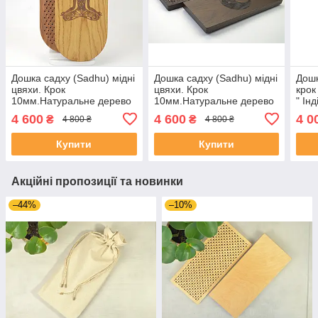
Дошка садху (Sadhu) мідні
Дошка садху (Sadhu) мідні
Дошк
цвяхи. Крок
цвяхи. Крок
крок
10мм.Натуральне дерево
10мм.Натуральне дерево
" Ін
дуб. Від виробника. Дошка
дуб. Від виробника. Дошка
для 
4 600
4 600
4 0
₴
₴
4 800 ₴
4 800 ₴
для йоги для новачків .
для йоги для новачків .
Купити
Купити
Акційні пропозиції та новинки
–44%
–10%