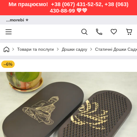
Ми працюємо! +38 (067) 431-52-52, +38 (063)
430-88-99 💛💛
...morebi ⭐️
Товари та послуги
Дошки садху
Статичні Дошки Сад
–6%