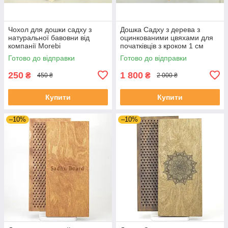
Чохол для дошки садху з
Дошка Садху з дерева з
натуральної бавовни від
оцинкованими цвяхами для
компанії Morebi
початківців з кроком 1 см
Готово до відправки
Готово до відправки
250
1 800
₴
₴
450 ₴
2 000 ₴
Купити
Купити
–10%
–10%