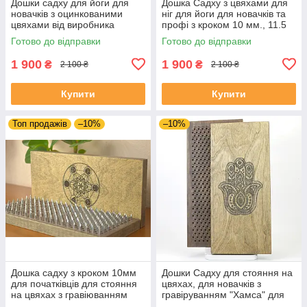
Дошки садху для йоги для
Дошка Садху з цвяхами для
новачків з оцинкованими
ніг для йоги для новачків та
цвяхами від виробника
профі з кроком 10 мм., 11.5
morebi
мм, 12.5ммю, 15 мм з
Готово до відправки
Готово до відправки
гравіруванням "Мандала"
1 900
1 900
₴
₴
2 100 ₴
2 100 ₴
Купити
Купити
Топ продажів
–10%
–10%
Дошка садху з кроком 10мм
Дошки Садху для стояння на
для початківців для стояння
цвяхах, для новачків з
на цвяхах з гравіюванням
гравіруванням "Хамса" для
Куб Метатрона. Цвяхи для
початківців з кроком 10 ммм