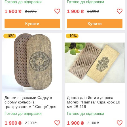
Готово до відправки
Готово до відправки
стояння, медитації.
1 900
1 900
₴
₴
2 100 ₴
2 100 ₴
Купити
Купити
–10%
–10%
Дошки з цвяхами Садху в
Дошка для йоги з дерева
сірому кольорі з
Morebi "Hamsa" Сіра крок 10
гравіруванням " Сонце" для
мм JB-119
новачків з кроком 1 см, на
Готово до відправки
Готово до відправки
подарунок йогу
1 900
1 900
₴
₴
2 100 ₴
2 100 ₴