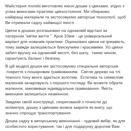
Майстерня morebi виготовляє якісні дошки з цвяхами, згідно з
усіма вимогами практики цвяхостояння. Ми обираємо
найкращі матеріали та застосовуємо авторські технології, щоб
Ви отримали садху найвищої якості .
Цвяхи в дошках розташовані на однаковій відстані за
патерном "квітки життя ". Крок 10мм - це універсальний
варіант для новачків практики. Оцинковані цвяхи не іржавіють,
тому завжди залишаються блискучими і красивими. Усі цвяхи
забиті вручну на однаковій висоті, без шату, таким чином,
гарантують баланс і безпеку.
В цій моделі дошок ми застосовуємо спеціальне авторське
покриття з пошаровим гравіюванням. Світле дерево на тлі
темного тону венге здається золотим. Естетика та символізм
малюнків зачаровують з першого погляду. Ви можете обрати
малюнок, замовивши індивідуальне гравіювання. Якість
виконаня залишиться незмінною.
Завдяки своїй конструкції, скоригованій з точністю до
міліметра, дошку з цвяхами можна закрити як книгу, що
значно спрощує транспортування.
Дошка садху в авторському виконнанні - чудовий вибір, як для
особистого користування, так і для подарунку дорогим Вам