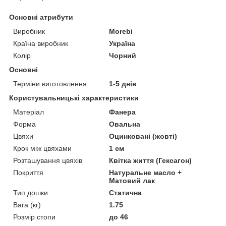
Основні атрибути
Виробник
Morebi
Країна виробник
Україна
Колір
Чорний
Основні
Терміни виготовлення
1-5 днів
Користувальницькі характеристики
Матеріал
Фанера
Форма
Овальна
Цвяхи
Оцинковані (жовті)
Крок між цвяхами
1 см
Розташування цвяхів
Квітка життя (Гексагон)
Покриття
Натуральне масло +
Матовий лак
Тип дошки
Статична
Вага (кг)
1.75
Розмір стопи
до 46