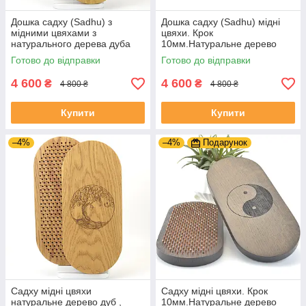
Дошка садху (Sadhu) з
Дошка садху (Sadhu) мідні
мідними цвяхами з
цвяхи. Крок
натурального дерева дуба
10мм.Натуральне дерево
для йоги для новачків. Медні
дуб. Від виробника. Дошка
Готово до відправки
Готово до відправки
цвяхи для ніг. .
для йоги для новачків .
4 600
4 600
₴
₴
4 800 ₴
4 800 ₴
Купити
Купити
–4%
–4%
Подарунок
Садху мідні цвяхи
Садху мідні цвяхи. Крок
натуральне дерево дуб ,
10мм.Натуральне дерево