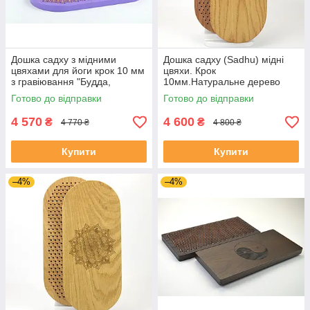
Дошка садху з мідними
Дошка садху (Sadhu) мідні
цвяхами для йоги крок 10 мм
цвяхи. Крок
з гравіювання "Будда,
10мм.Натуральне дерево
фіолетова одна в одну
дуб. Від виробника. Дошка
Готово до відправки
Готово до відправки
овальна
для йоги для новачків .
4 570
4 600
₴
₴
4 770 ₴
4 800 ₴
Купити
Купити
–4%
–4%