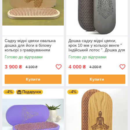
Садху мідні цвяхи овальна
Дошка садху мідні цвяхи,
дошка для йоги в білому
крок 10 мм у кольорі венге "
кольорі з гравіруванням
Індійський лотос ". Дошка для
"Дерево життя" для новачків з
йоги від виробника.
Готово до відправки
Готово до відправки
кроком 10 мм.
3 900
4 000
₴
₴
4 100 ₴
4 200 ₴
Купити
Купити
–4%
Подарунок
–4%