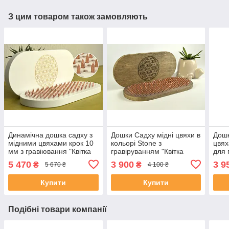
З цим товаром також замовляють
Динамічна дошка садху з
Дошки Садху мідні цвяхи в
Дошк
мідними цвяхами крок 10
кольорі Stone з
цвях
мм з гравіювання "Квітка
гравіруванням "Квітка
для 
Життя", Біла овальна для
життя" для новачків з
мм. 
5 470
3 900
3 9
₴
₴
5 670 ₴
4 100 ₴
новачків
кроком 1 см.
Купити
Купити
Подібні товари компанії