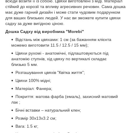
всюди возити її із собою. Цвяхи виготовлені з міді. Матеріал
стійкий до корозії та впливу агресивних речовин. Сама дошка
має дуже гарний дизайн і може стати чудовим подарунком
для ваших близьких людей. У нас ви зможете купити цвяхи
садху за дуже вигідною ціною.
Дошка Садху від виробника "Morebi"
Відстань між цвяхами: 1 см (за бажанням клієнта
можемо виготовити 11.5 / 12.5 / 15 мм);
Цвяхи рухомі - анатомічні, підлаштовуються під
анатомію ступнів, хід цвяху по вертикалі складає
близько 5 мм.
Розташування цвяхів "Квітка життя";
Цвяхи 100% мідні;
Матеріал: Фанера;
Покриття: матова фарба (емаль), захисний матовий
лак ;
Бічні вставки – натуральний клен;
Розмір 30х13х3.2 см;
Вага: 1.5 кг;