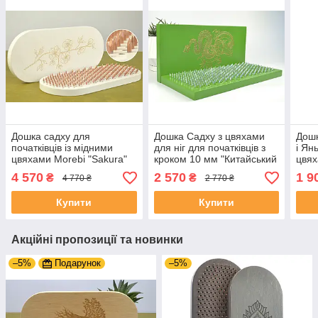
Дошка садху для
Дошка Садху з цвяхами
Дошк
початківців із мідними
для ніг для початківців з
і Ян
цвяхами Morebi "Sakura"
кроком 10 мм "Китайський
цвях
Білий, крок 10 мм овальна
Дракон" зеленого кольору
крок
4 570
2 570
1 9
₴
₴
4 770 ₴
2 770 ₴
від виробника
ніг
Купити
Купити
Акційні пропозиції та новинки
–5%
Подарунок
–5%