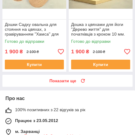
Дошки Садху овальна для
Дошка з цвяхами для йоги
стояння на цвяхах, з
"Дерево життя" для
гравіруванням "Хамса" для
початківців з кроком 10 мм.
початківців з кроком 1 см,
Цвяхи для ніг, цвяхостояння,
Готово до відправки
Готово до відправки
подарунок йогу
медитації.
1 900
1 900
₴
₴
2 100 ₴
2 100 ₴
Купити
Купити
Показати ще
Про нас
100% позитивних з 22 відгуків за рік
Працює з 23.05.2012
м. Зарванці