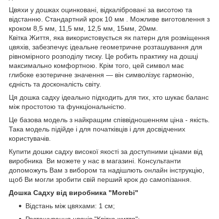
Цвяхи у дошках оцинковані, відкалібровані за висотою та
відстанню. Стандартний крок 10 мм . Можливе виготовлення з
кроком 8,5 мм, 11,5 мм, 12,5 мм, 15мм, 20мм.
Квітка Життя, яка використовується як патерн для розміщення
цвяхів, забезпечує ідеальне геометричне розташування для
рівномірного розподілу тиску. Це робить практику на дошці
максимально комфортною. Крім того, цей символ має
глибоке езотеричне значення — він символізує гармонію,
єдність та досконалість світу.
Ця дошка садху ідеально підходить для тих, хто шукає баланс
між простотою та функціональністю.
Це базова модель з найкращим співвідношенням ціна - якість.
Така модель підійде і для початківців і для досвідчених
користувачів.
Купити дошки садху високої якості за доступними цінами від
виробника Ви можете у нас в магазині. Консультанти
допоможуть Вам з вибором та надішлють онлайн інструкцію,
щоб Ви могли зробити свій перший крок до самопізання.
Дошка Садху від виробника "Morebi"
Відстань між цвяхами: 1 см;
Розташування цвяхів "Квітка життя";