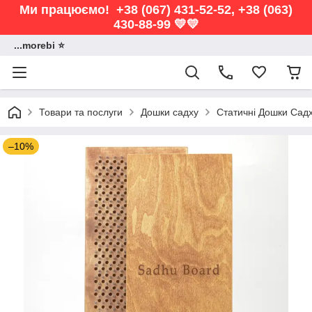
Ми працюємо! +38 (067) 431-52-52, +38 (063)
430-88-99 💛💛
...morebi ⭐️
Товари та послуги
Дошки садху
Статичні Дошки Сад
–10%