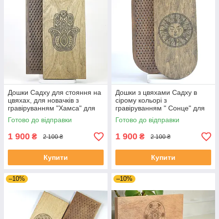
Дошки Садху для стояння на
Дошки з цвяхами Садху в
цвяхах, для новачків з
сірому кольорі з
гравіруванням "Хамса" для
гравіруванням " Сонце" для
початківців з кроком 10 ммм
новачків з кроком 1 см, на
Готово до відправки
Готово до відправки
подарунок йогу
1 900
1 900
₴
₴
2 100 ₴
2 100 ₴
Купити
Купити
–10%
–10%