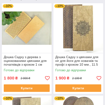
–10%
–10%
Дошка Садху з дерева з
Дошка Садху з цвяхами для
оцинкованими цвяхами для
ніг для йоги для новачків та
початківців з кроком 1 см
профі з кроком 10 мм., 11.5
мм, 12.5ммю, 15 мм з
Готово до відправки
Готово до відправки
гравіруванням "Мандала"
1 800
1 900
₴
₴
2 000 ₴
2 100 ₴
Купити
Купити
–10%
–10%