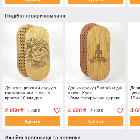
Подібні товари компанії
Дошка з цвяхами садху з
Дошка садху (Sadhu) мідні
Дошк
гравіюванням "Leo", з
цвяхи. Крок
цвях
кроком 10 мм для
10мм.Натуральне дерево
10мм
початківців подарунок
дуб. Від виробника. Дошка
дуб.
чоловіку, йогу
для йоги для новачків .
для 
2 050
4 600
4 6
₴
₴
2 250 ₴
4 800 ₴
Купити
Купити
Акційні пропозиції та новинки