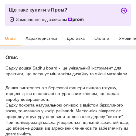
Що таке купити з Пром?
Замовлення під захистом
Опис
Характеристики
Доставка
Оплата
Умови п
Опис
Садху дошка Sadhu board - це унікальний інструмент для
практики, що поєднує мінімалізм дизайну та якісні матеріали.
Дошка виготовлена з березової фанери вищого гатунку,
торцеві зрізи шпоновані натуральним кленом, що надає
виробу довершеності.
Садху покрита натуральною оливою з вмістом бджолиного
воску, тонованою у колір palisandr. Масло-віск підкреслює
природну структуру деревини та дозволяє дереву "дихати".
При полімеризації масла утворюється щільний захисний шар,
що вбереже дошки від агресивних чинників та забезпечить їм
довговічність.