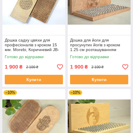
Дошка садху цвяхи для
Дошка для йоги для
професіоналів з кроком 15
просунутих йогів з кроком
мм. Morebi, Коричневий JB-
1.25 см розташуванням
156
цвяхів Квітка Життя JB-112
Готово до відправки
Готово до відправки
1 900
1 900
₴
₴
2 100 ₴
2 100 ₴
Купити
Купити
–10%
–10%