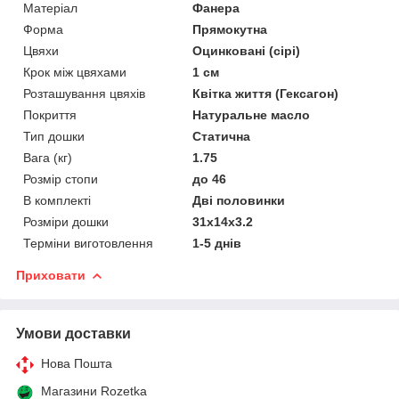
Матеріал
Фанера
Форма
Прямокутна
Цвяхи
Оцинковані (сірі)
Крок між цвяхами
1 см
Розташування цвяхів
Квітка життя (Гексагон)
Покриття
Натуральне масло
Тип дошки
Статична
Вага (кг)
1.75
Розмір стопи
до 46
В комплекті
Дві половинки
Розміри дошки
31х14х3.2
Терміни виготовлення
1-5 днів
Приховати
Умови доставки
Нова Пошта
Магазини Rozetka