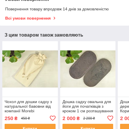
Повернення товару впродовж 14 днів за домовленістю
Всі умови повернення
З цим товаром також замовляють
Чохол для дошки садху з
Дошка садху овальна для
Дошк
натуральної бавовни від
йоги для початківців з
дере
компанії Morebi
кроком 1 см розташування
Кори
цвяхів по квітці життя
118
250
2 000
2 0
₴
₴
450 ₴
2 200 ₴
Купити
Купити