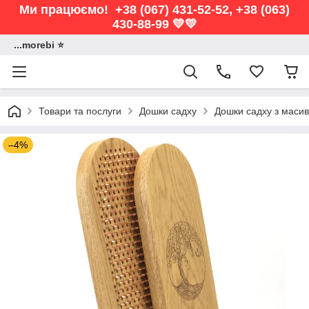
Ми працюємо! +38 (067) 431-52-52, +38 (063)
430-88-99 💛💛
...morebi ⭐️
Товари та послуги
Дошки садху
Дошки садху з масив
–4%