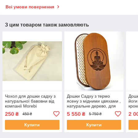
Всі умови повернення
З цим товаром також замовляють
Чохол для дошки садху з
Дошки Садху з термо
Дошк
натуральної бавовни від
ясену з мідними цвяхами ,
йоги
компанії Morebi
натуральне дерево, для
крок
новачків, для початківців з
цвях
250
5 550
2 0
₴
₴
450 ₴
5 750 ₴
кроком 10 мм Медитація
Купити
Купити