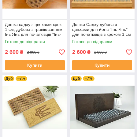
Дошка садху з цвяхами крок
Дошки Садху дубова з
1 см, дубова з гравіюванням
цвяхами для йогів "Інь Янь"
Інь Янь для початківців "Інь-
для початківців з кроком 1 см
янь" з натурального дуба
Готово до відправки
Готово до відправки
2 600
2 600
₴
₴
2 800 ₴
2 800 ₴
Купити
Купити
Дуб
–7%
Дуб
–7%