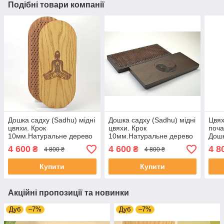
Подібні товари компанії
Дошка садху (Sadhu) мідні
Дошка садху (Sadhu) мідні
Цвях
цвяхи. Крок
цвяхи. Крок
поча
10мм.Натуральне дерево
10мм.Натуральне дерево
Дошк
дуб. Від виробника. Дошка
дуб. Від виробника. Дошка
овал
4 600
4 600
4 8
₴
₴
4 800 ₴
4 800 ₴
для йоги для новачків .
для йоги для новачків .
цвях
ретр
Купити
Купити
Акційні пропозиції та новинки
Дуб
–7%
Дуб
–7%