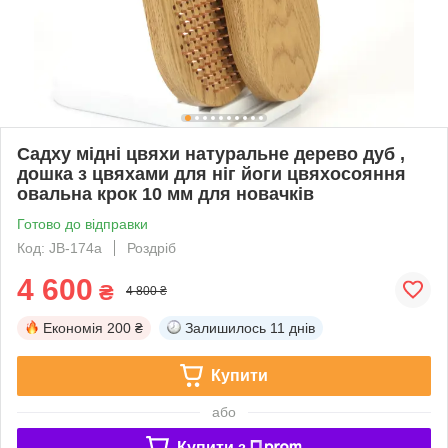
Садху мідні цвяхи натуральне дерево дуб ,
дошка з цвяхами для ніг йоги цвяхосояння
овальна крок 10 мм для новачків
Готово до відправки
Код: JB-174a
Роздріб
4 600
₴
4 800 ₴
Економія
200 ₴
Залишилось
11 днів
Купити
або
Купити з