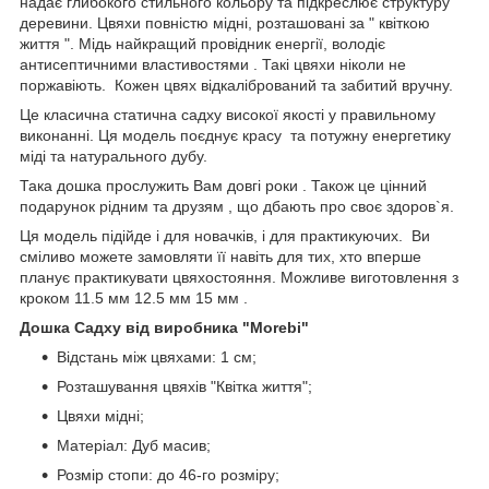
надає глибокого стильного кольору та підкреслює структуру
деревини. Цвяхи повністю мідні, розташовані за " квіткою
життя ". Мідь найкращий провідник енергії, володіє
антисептичними властивостями . Такі цвяхи ніколи не
поржавіють. Кожен цвях відкалібрований та забитий вручну.
Це класична статична садху високої якості у правильному
виконанні. Ця модель поєднує красу та потужну енергетику
міді та натурального дубу.
Така дошка прослужить Вам довгі роки . Також це цінний
подарунок рідним та друзям , що дбають про своє здоров`я.
Ця модель підійде і для новачків, і для практикуючих. Ви
сміливо можете замовляти її навіть для тих, хто вперше
планує практикувати цвяхостояння. Можливе виготовлення з
кроком 11.5 мм 12.5 мм 15 мм .
Дошка Садху від виробника "Morebi"
Відстань між цвяхами: 1 см;
Розташування цвяхів "Квітка життя";
Цвяхи мідні;
Матеріал: Дуб масив;
Розмір стопи: до 46-го розміру;