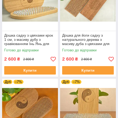
Дошка садху з цвяхами крок
Дошка для йоги садху з
1 см, з масиву дубу з
натурального дерева з
гравіюванням Інь Янь для
масиву дуба з цвяхами для
початківців
початківців з кроком 10мм
Готово до відправки
Готово до відправки
2 600
2 600
₴
₴
2 800 ₴
2 800 ₴
Купити
Купити
Дуб
–7%
Дуб
–7%