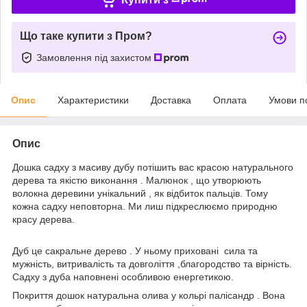
Що таке купити з Пром?
Замовлення під захистом
Опис
Характеристики
Доставка
Оплата
Умови п
Опис
Дошка садху з масиву дубу потішить вас красою натурального
дерева та якістю виконання . Малюнок , що утворюють
волокна деревини унікальний , як відбиток пальців. Тому
кожна садху неповторна. Ми лиш підкреслюємо природню
красу дерева.
Дуб це сакральне дерево . У ньому приховані сила та
мужність, витривалість та довголіття ,благородство та вірність.
Садху з дуба наповнені особливою енергетикою.
Покриття дошок натуральна олива у кольрі палісандр . Вона