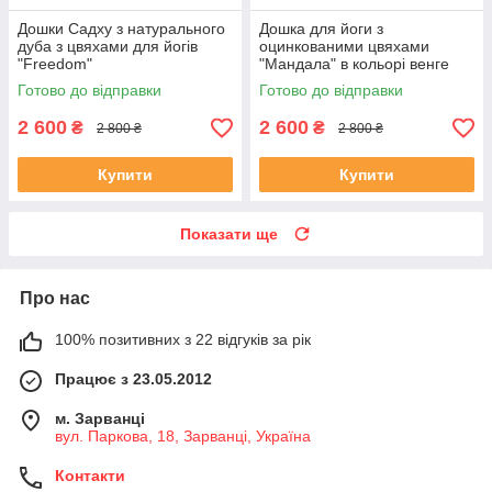
Дошки Садху з натурального
Дошка для йоги з
дуба з цвяхами для йогів
оцинкованими цвяхами
"Freedom"
"Мандала" в кольорі венге
для початківців з кроком 1 см
Готово до відправки
Готово до відправки
2 600
2 600
₴
₴
2 800 ₴
2 800 ₴
Купити
Купити
Показати ще
Про нас
100% позитивних з 22 відгуків за рік
Працює з 23.05.2012
м. Зарванці
вул. Паркова, 18, Зарванці, Україна
Контакти