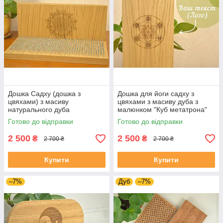
Дошка Садху (дошка з
Дошка для йоги садху з
цвяхами) з масиву
цвяхами з масиву дуба з
натурального дуба
малюнком "Куб метатрона"
"Мандала" для початківців з
для початківців
Готово до відправки
Готово до відправки
кроком 1 см
2 500
2 500
₴
₴
2 700 ₴
2 700 ₴
Купити
Купити
–7%
Дуб
–7%