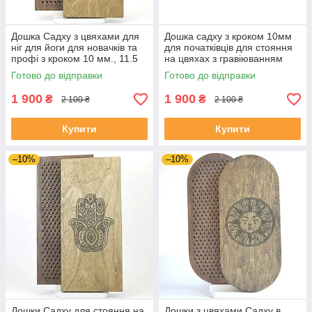
Дошка Садху з цвяхами для
Дошка садху з кроком 10мм
ніг для йоги для новачків та
для початківців для стояння
профі з кроком 10 мм., 11.5
на цвяхах з гравіюванням
мм, 12.5ммю, 15 мм з
Куб Метатрона. Цвяхи для
Готово до відправки
Готово до відправки
гравіруванням "Мандала"
стояння, медитації.
1 900
1 900
₴
₴
2 100 ₴
2 100 ₴
Купити
Купити
–10%
–10%
Дошки Садху для стояння на
Дошки з цвяхами Садху в