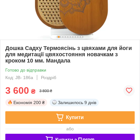
Дошка Садху Термоясінь з цвяхами для йоги
для медитації цвяхостояння новачкам з
кроком 10 мм. Мандала
Готово до відправки
Код: JB- 186а
Роздріб
3 600
₴
3 800 ₴
Економія
200 ₴
Залишилось
9 днів
Купити
або
Купити з