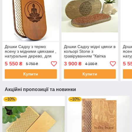
Дошки Садху з термо
Дошки Садху мідні цвяхи в
Дошк
ясену з мідними цвяхами ,
кольорі Stone з
ясен
натуральне дерево, для
гравіруванням "Квітка
нату
новачків, для початківців з
життя" для новачків з
нова
5 550
3 900
5 5
₴
₴
5 750 ₴
4 100 ₴
кроком 10 мм Медитація
кроком 1 см.
крок
Купити
Купити
Акційні пропозиції та новинки
–10%
–10%