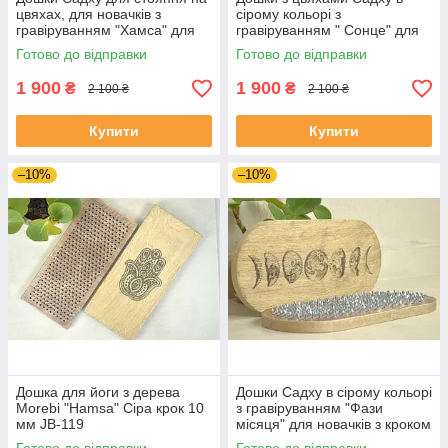
цвяхах, для новачків з
сірому кольорі з
гравіруванням "Хамса" для
гравіруванням " Сонце" для
початківців з кроком 10 ммм
новачків з кроком 1 см, на
Готово до відправки
Готово до відправки
подарунок йогу
1 900
1 900
₴
₴
2 100 ₴
2 100 ₴
Купити
Купити
–10%
–10%
Дошка для йоги з дерева
Дошки Садху в сірому кольорі
Morebi "Hamsa" Сіра крок 10
з гравіруванням "Фази
мм JB-119
місяця" для новачків з кроком
1 см, на подарунок йогу