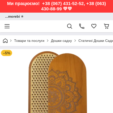
Ми працюємо! +38 (067) 431-52-52, +38 (063)
430-88-99 💛💛
...morebi ⭐️
Товари та послуги
Дошки садху
Статичні Дошки Сад
–5%