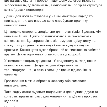
що нагадує екотичні породи, підвищену вологостійкість та
зносостійкість, довговічність , екологічність . Колір та структура
кожної дошки неповторні .
Дошки для йоги виготовлені у нашій майстерні підходять
навіть для тих, хто вперше хоче спробувати практику
цвяхостояння.
Ця модель створена спеціально для початківців. Відстань між
цвяхами 10мм . Цвяхи розташовуються за гексагоном -
квіткою життя. Це сприяє рівномірному розподілу тиску на
кожну точку ступнів та зменшує болісні відчуття під час
практики. Кожен цвях відкалібрований за висотою та забитий
вручну. Цвяхи оцинковані з захистом від коррозії.
У комплект входить дві дошки . У сладеному вигляді цвяхи
повністю сховані . Це зручно для зберігання та
транспортування , а також захищає цвяхи від зовнішніх
чинників.
Гравіювання можна обрати з каталогу або замовити
індивідуальне.
Така садху стане чудовим подарунком для рідних, друзів та
колег, які прагнуть самовдосконалення та дбають про своє
здоров`я.