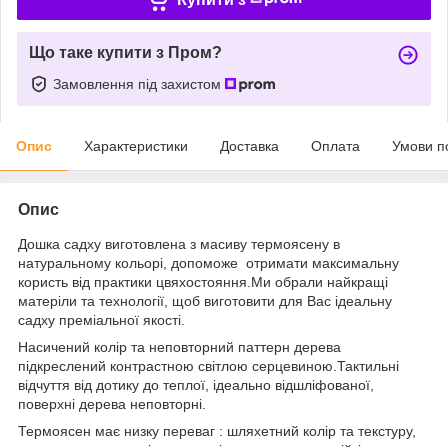
Що таке купити з Пром?
Замовлення під захистом
Опис
Характеристики
Доставка
Оплата
Умови п
Опис
Дошка садху виготовлена з масиву термоясену в
натуральному кольорі, допоможе отримати максимальну
користь від практики цвяхостояння.Ми обрали найкращі
матеріли та технології, щоб виготовити для Вас ідеальну
садху преміальної якості.
Насичений колір та неповторний паттерн дерева
підкреслений контрастною світлою серцевиною.Тактильні
відчуття від дотику до теплої, ідеально відшліфованої,
поверхні дерева неповторні.
Термоясен має низку переваг : шляхетний колір та текстуру,