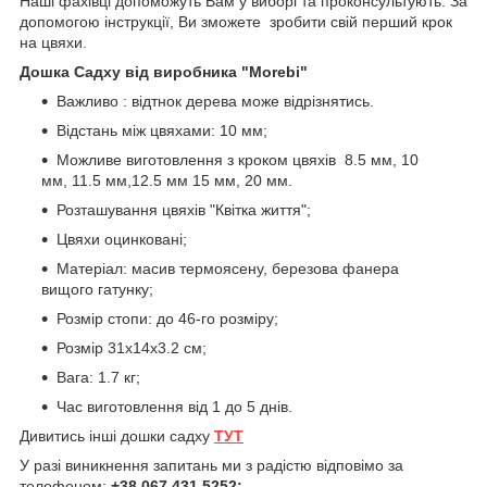
Наші фахівці допоможуть Вам у виборі та проконсультують. За
допомогою інструкції, Ви зможете зробити свій перший крок
на цвяхи.
Дошка Садху від виробника "Morebi"
Важливо : відтнок дерева може відрізнятись.
Відстань між цвяхами: 10 мм;
Можливе виготовлення з кроком цвяхів 8.5 мм, 10
мм, 11.5 мм,12.5 мм 15 мм, 20 мм.
Розташування цвяхів "Квітка життя";
Цвяхи оцинковані;
Матеріал: масив термоясену, березова фанера
вищого гатунку;
Розмір стопи: до 46-го розміру;
Розмір 31х14х3.2 см;
Вага: 1.7 кг;
Час виготовлення від 1 до 5 днів.
Дивитись інші дошки садху
ТУТ
У разі виникнення запитань ми з радістю відповімо за
телефоном:
+38 067 431 5252;