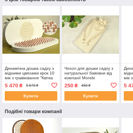
Динамічна дошка садху з
Чохол для дошки садху з
Дина
мідними цвяхами крок 10
натуральної бавовни від
мідн
мм з гравіювання "Квітка
компанії Morebi
мм з
Життя", Біла овальна для
Житт
5 470
250
5 4
₴
₴
5 670 ₴
450 ₴
новачків
йоги
Купити
Купити
Подібні товари компанії