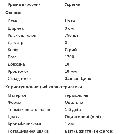
Країна виробник
Україна
Основні
Стан
Нове
Ширина
3 см
Кількість голок
750 шт.
Діаметр
3
Колір
Сірий
Вага
1700
Довжина
10
Крок голок
10 мм
Склад голок
Залізо, Цинк
Користувальницькі характеристики
Матеріал
термоясінь
Форма
Овальна
Терміни виготовлення
1-5 днів
Цвяхи
Оцинковані (сірі)
Крок між цвяхами
1 см
Розташування цвяхів
Квітка життя (Гексагон)