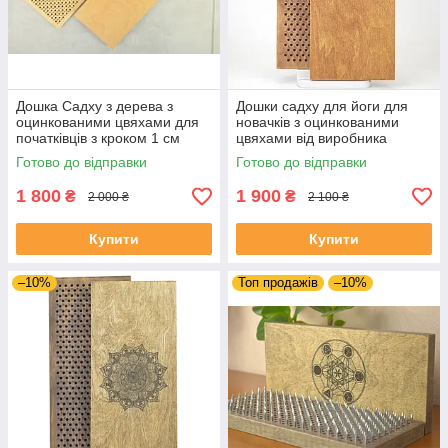
Дошка Садху з дерева з
Дошки садху для йоги для
оцинкованими цвяхами для
новачків з оцинкованими
початківців з кроком 1 см
цвяхами від виробника
morebi
Готово до відправки
Готово до відправки
1 800
1 900
₴
₴
2 000 ₴
2 100 ₴
Купити
Купити
–10%
Топ продажів
–10%