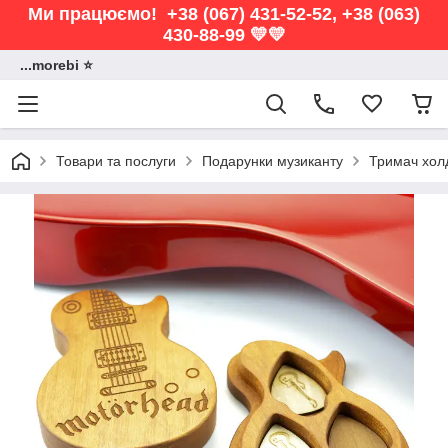
Ми працюємо! +38 (067) 431-52-52, +38 (063)
430-88-99 💛💛
...morebi ⭐️
Товари та послуги
Подарунки музиканту
Тримач холд