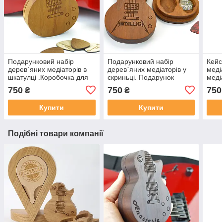
Подарунковий набір
Подарунковий набір
Кейс
дерев`яних медіаторів в
дерев`яних медіаторів у
меді
шкатулці .Коробочка для
скриньці. Подарунок
меді
медіаторів дерев`яна.
гітаристу. Гітарні
імен
750
750
750
₴
₴
Подарунок гітаристу,
медіатори набір, комплект.
Пода
музиканту.
музи
Купити
Купити
Подібні товари компанії