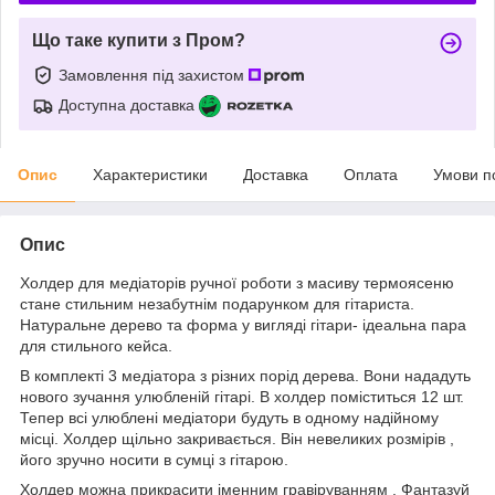
Що таке купити з Пром?
Замовлення під захистом
Доступна доставка
Опис
Характеристики
Доставка
Оплата
Умови п
Опис
Холдер для медіаторів ручної роботи з масиву термоясеню
стане стильним незабутнім подарунком для гітариста.
Натуральне дерево та форма у вигляді гітари- ідеальна пара
для стильного кейса.
В комплекті 3 медіатора з різних порід дерева. Вони нададуть
нового зучання улюбленій гітарі. В холдер поміститься 12 шт.
Тепер всі улюблені медіатори будуть в одному надійному
місці. Холдер щільно закривається. Він невеликих розмірів ,
його зручно носити в сумці з гітарою.
Холдер можна прикрасити іменним гравіруванням . Фантазуй