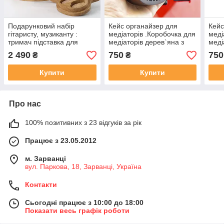
Подарунковий набір
Кейс органайзер для
Кейс
гітаристу, музиканту :
медіаторів .Коробочка для
меді
тримач підставка для
медіаторів дерев`яна з
меді
навушників з натурального
іменнним гравіюванням.
імен
2 490
750
750
₴
₴
дерева та кейс з
Подарунок гітаристу,
Пода
медіаторами для гітари.
музиканту.
музи
Купити
Купити
Про нас
100% позитивних з 23 відгуків за рік
Працює з 23.05.2012
м. Зарванці
вул. Паркова, 18, Зарванці, Україна
Контакти
Сьогодні працює з 10:00 до 18:00
Показати весь графік роботи