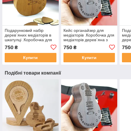
Подарунковий набір
Кейс органайзер для
Пода
дерев`яних медіаторів в
медіаторів .Коробочка для
меді
шкатулці .Коробочка для
медіаторів дерев`яна з
дере
медіаторів дерев`яна.
іменнним гравіюванням.
імен
750
750
750
₴
₴
Подарунок гітаристу,
Подарунок гітаристу,
Шкат
музиканту.
музиканту.
Купити
Купити
Подібні товари компанії