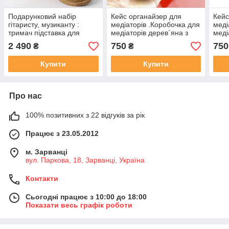
Подарунковий набір
Кейс органайзер для
Кейс
гітаристу, музиканту :
медіаторів .Коробочка для
меді
тримач підставка для
медіаторів дерев`яна з
меді
навушників з натурального
іменнним гравіюванням.
імен
2 490
750
750
₴
₴
дерева та кейс з
Подарунок гітаристу,
Пода
медіаторами для гітари.
музиканту.
музи
Купити
Купити
Про нас
100% позитивних з 22 відгуків за рік
Працює з 23.05.2012
м. Зарванці
вул. Паркова, 18, Зарванці, Україна
Контакти
Сьогодні працює з 10:00 до 18:00
Показати весь графік роботи