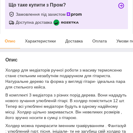
Що таке купити з Пром?
Замовлення під захистом
Доступна доставка
Опис
Характеристики
Доставка
Оплата
Умови п
Опис
Холдер для медіаторів ручної роботи з масиву термоясеню
стане стильним незабутнім подарунком для гітариста.
Натуральне дерево та форма у вигляді гітари- ідеальна пара
для стильного кейса.
В комплекті 3 медіатора з різних порід дерева. Вони нададуть
нового зучання улюбленій гітарі. В холдер поміститься 12 шт.
Тепер всі улюблені медіатори будуть в одному надійному
місці. Холдер щільно закривається. Він невеликих розмірів ,
його зручно носити в сумці з гітарою.
Холдер можна прикрасити іменним гравіруванням . Фантазуй
: улюблений гурт, пісня, ініціали- ти не загубиш свій холдер та