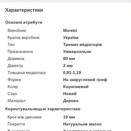
Характеристики
Основні атрибути
Виробник
Morebi
Країна виробник
Україна
Тип
Тримач медіаторів
Призначення
Універсальне
Довжина
80 мм
Діаметр
2 мм
Товщина медіатора
0,81-1,19
Форма
На закруглений гриф
Колір
Коричневий
Стан
Новий
Матеріал
Дерево
Користувальницькі характеристики
Крок між цвяхами
10 мм
Покриття
Натуральне масло
В комплекті
3 медіатори + скринька