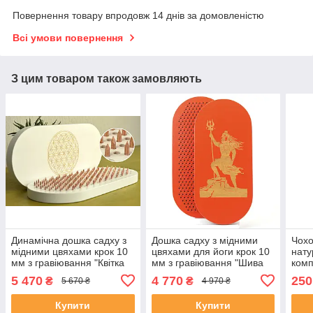
Повернення товару впродовж 14 днів за домовленістю
Всі умови повернення
З цим товаром також замовляють
Динамічна дошка садху з
Дошка садху з мідними
Чохо
мідними цвяхами крок 10
цвяхами для йоги крок 10
нату
мм з гравіювання "Квітка
мм з гравіювання "Шива
комп
Життя", Біла овальна для
воїн", червона одна в одну
5 470
4 770
250
₴
₴
5 670 ₴
4 970 ₴
новачків
овальна
Купити
Купити