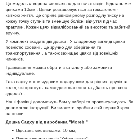
Ця модель створена спеціально для початківців. Відстань між
цвяхами 10мм . Цвяхи розташовуються за гексагоном -
квіткою життя. Це сприяє рівномірному розподілу тиску на
кожну точку ступнів та зменшує болісні відчуття під час
практики. Кожен цвях відкалібрований за висотою та забитий
вручну.
У комплект входить дві дошки . У сладеному вигляді цвяхи
повністю сховані . Це зручно для зберігання та
транспортування , а також захищає цвяхи від зовнішніх
чинників.
Гравіювання можна обрати з каталогу або замовити
індивідуальне.
Така садху стане чудовим подарунком для рідних, друзів та
колег, які прагнуть самовдосконалення та дбають про своє
здоров`я.
Наші фахівці допоможуть Вам у виборі та проконсультують. За
допомогою інструкції, Ви зможете зробити свій перший крок
на цвяхи.
Дошка Садху від виробника "Morebi"
Відстань між цвяхами: 10 мм;
Розташування цвяхів "Квітка життя";