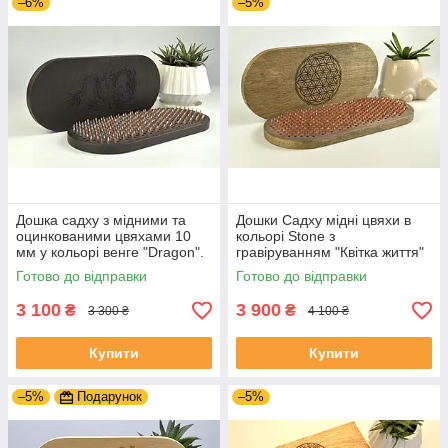
–6%
–5%
Дошка садху з мідними та
Дошки Садху мідні цвяхи в
оцинкованими цвяхами 10
кольорі Stone з
мм у кольорі венге "Dragon".
гравіруванням "Квітка життя"
Дошка для стояння на
для новачків з кроком 1 см.
Готово до відправки
Готово до відправки
цвяхах.
3 100
3 900
₴
₴
3 300 ₴
4 100 ₴
Купити
Купити
–5%
Подарунок
–5%