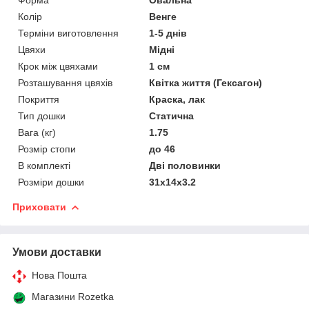
Колір
Венге
Терміни виготовлення
1-5 днів
Цвяхи
Мідні
Крок між цвяхами
1 см
Розташування цвяхів
Квітка життя (Гексагон)
Покриття
Краска, лак
Тип дошки
Статична
Вага (кг)
1.75
Розмір стопи
до 46
В комплекті
Дві половинки
Розміри дошки
31х14х3.2
Приховати
Умови доставки
Нова Пошта
Магазини Rozetka