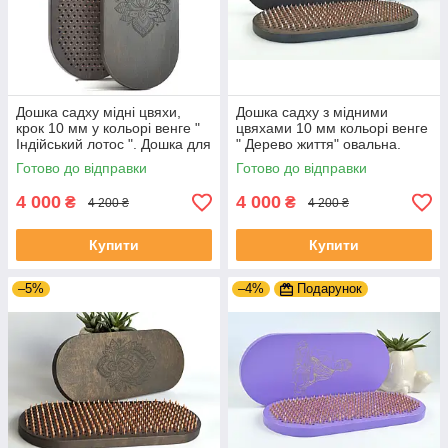
Дошка садху мідні цвяхи,
Дошка садху з мідними
крок 10 мм у кольорі венге "
цвяхами 10 мм кольорі венге
Індійський лотос ". Дошка для
" Дерево життя" овальна.
йоги від виробника.
Мідні цвяхи для ніг.
Готово до відправки
Готово до відправки
4 000
4 000
₴
₴
4 200 ₴
4 200 ₴
Купити
Купити
–5%
–4%
Подарунок