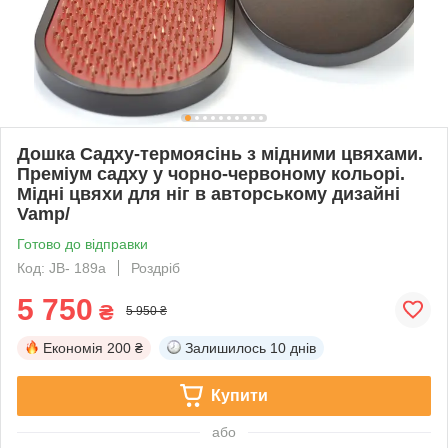
Дошка Садху-термоясінь з мідними цвяхами.
Преміум садху у чорно-червоному кольорі.
Мідні цвяхи для ніг в авторському дизайні
Vamp/
Готово до відправки
Код: JB- 189а
Роздріб
5 750
₴
5 950 ₴
Економія
200 ₴
Залишилось
10 днів
Купити
або