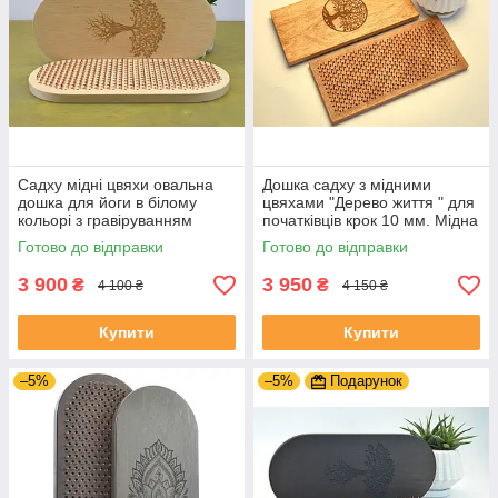
Садху мідні цвяхи овальна
Дошка садху з мідними
дошка для йоги в білому
цвяхами "Дерево життя " для
кольорі з гравіруванням
початківців крок 10 мм. Мідна
"Дерево життя" для новачків з
дошка садху.
Готово до відправки
Готово до відправки
кроком 10 мм.
3 900
3 950
₴
₴
4 100 ₴
4 150 ₴
Купити
Купити
–5%
–5%
Подарунок