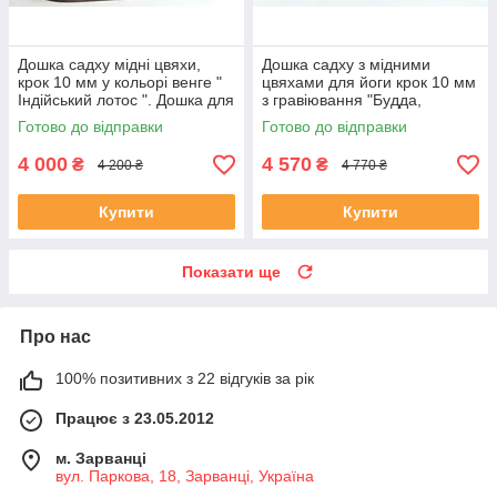
Дошка садху мідні цвяхи,
Дошка садху з мідними
крок 10 мм у кольорі венге "
цвяхами для йоги крок 10 мм
Індійський лотос ". Дошка для
з гравіювання "Будда,
йоги від виробника.
фіолетова одна в одну
Готово до відправки
Готово до відправки
овальна
4 000
4 570
₴
₴
4 200 ₴
4 770 ₴
Купити
Купити
Показати ще
Про нас
100% позитивних з 22 відгуків за рік
Працює з 23.05.2012
м. Зарванці
вул. Паркова, 18, Зарванці, Україна