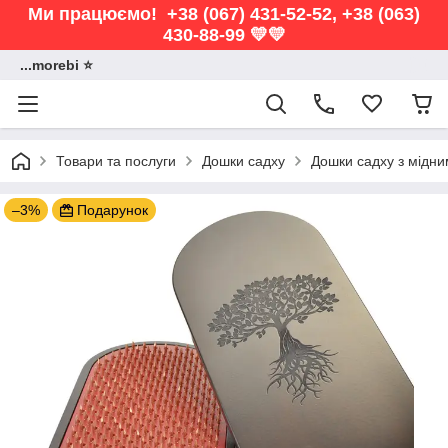
Ми працюємо! +38 (067) 431-52-52, +38 (063)
430-88-99 💛💛
...morebi ⭐️
Товари та послуги
Дошки садху
Дошки садху з мідн
–3%
Подарунок