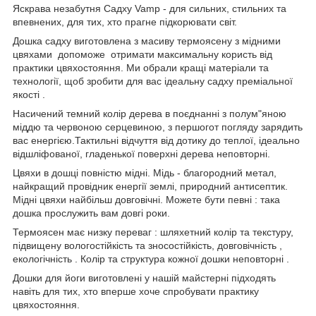
Яскрава незабутня Садху Vamp - для сильних, стильних та
впевнених, для тих, хто прагне підкорювати світ.
Дошка садху виготовлена з масиву термоясену з мідними
цвяхами допоможе отримати максимальну користь від
практики цвяхостояння. Ми обрали кращі матеріали та
технології, щоб зробити для вас ідеальну садху преміальної
якості .
Насичений темний колір дерева в поєднанні з полум"яною
міддю та червоною серцевиною, з першогот погляду зарядить
вас енергією.Тактильні відчуття від дотику до теплої, ідеально
відшліфованої, гладенької поверхні дерева неповторні.
Цвяхи в дошці повністю мідні. Мідь - благородний метал,
найкращий провідник енергії землі, природний антисептик.
Мідні цвяхи найбільш довговічні. Можете бути певні : така
дошка прослужить вам довгі роки.
Термоясен має низку переваг : шляхетний колір та текстуру,
підвищену вологостійкість та зносостійкість, довговічність ,
екологічність . Колір та структура кожної дошки неповторні .
Дошки для йоги виготовлені у нашій майстерні підходять
навіть для тих, хто вперше хоче спробувати практику
цвяхостояння.