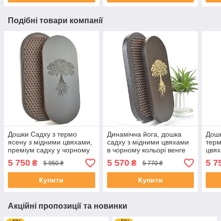
Подібні товари компанії
Дошки Садху з термо
Динамічна йога, дошка
Дошк
ясену з мідними цвяхами,
садху з мідними цвяхами
терм
преміум садху у чорному
в чорному кольорі венге
цвях
кольорі венге для новачків
овальна, плаваючі живі
чорн
5 750
5 570
5 7
₴
₴
5 950 ₴
5 770 ₴
з кроком 10 мм.
мідні цвяхи для ніг
коль
ніг 
Купити
Купити
Акційні пропозиції та новинки